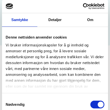
LES MER OM OSS
Samtykke
Detaljer
Om
Denne nettsiden anvender cookies
REGNSKAP OG
LØNNSKJØRING
Vi bruker informasjonskapsler for å gi innhold og
BOKFØRING
annonser et personlig preg, for å levere sosiale
mediefunksjoner og for å analysere trafikken vår. Vi deler
dessuten informasjon om hvordan du bruker nettstedet
vårt, med partnerne våre innen sosiale medier,
annonsering og analysearbeid, som kan kombinere den
FAKTURERING OG
ÅRSOPPGJØR OG
med annen informasjon du har gjort tilgjengelig for dem,
INKASSO
SKATTEMELDING
eller som de har samlet inn gjennom din bruk av
tjenestene deres.
Samtykkevalg
Nødvendig
LES MER OM VÅRE