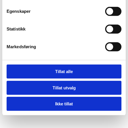
ØKONOMISK
TJENESTER
RÅDGIVNING
Egenskaper
Statistikk
Markedsføring
Digitale regnskapsløsninger
som fungerer
Tillat alle
Vi samarbeider tett med PowerOffice og Tripletex for å gi
deg best mulige digitale regnskapsløsninger. Dette gir deg
Tillat utvalg
enklere arbeidsflyt og bedre oversikt over din økonomi.
Ikke tillat
LES MER OM OSS